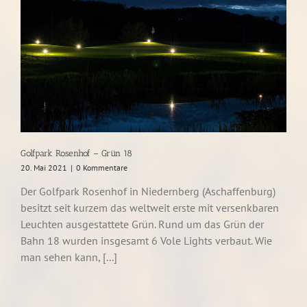
Golfpark Rosenhof – Grün 18
20. Mai 2021
|
0 Kommentare
Der Golfpark Rosenhof in Niedernberg (Aschaffenburg)
besitzt seit kurzem das weltweit erste mit versenkbaren
Leuchten ausgestattete Grün. Rund um das Grün der
Bahn 18 wurden insgesamt 6 Vole Lights verbaut. Wie
man sehen kann, [...]