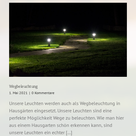
Wegbeleuchtung
1. Mai 2021
|
0 Kommentare
Unsere Leuchten werden auch als Wegbeleuchtung in
Hausgärten eingesetzt. Unsere Leuchten sind eine
perfekte Möglichkeit Wege zu beleuchten. Wie man hier
aus einem Hausgarten schön erkennen kann, sind
unsere Leuchten ein echter [...]