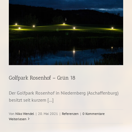
Golfpark Rosenhof – Grün 18
Der Golfpark Rosenhof in Niedernberg (Aschaffenburg)
besitzt seit kurzem [...]
Von
Niko Wendel
|
20. Mai 2021
|
Referenzen
|
0 Kommentare
Weiterlesen