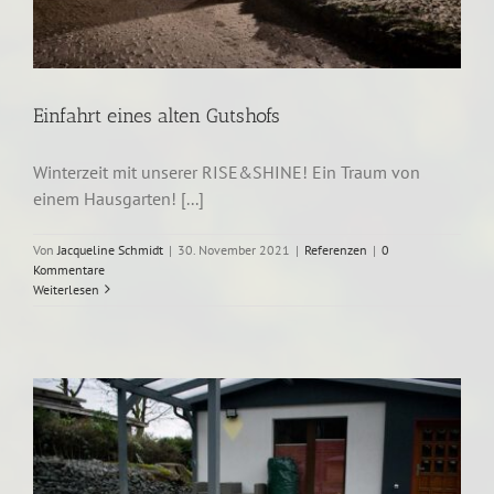
Einfahrt eines alten Gutshofs
Winterzeit mit unserer RISE&SHINE! Ein Traum von
einem Hausgarten! [...]
Von
Jacqueline Schmidt
|
30. November 2021
|
Referenzen
|
0
Kommentare
Weiterlesen