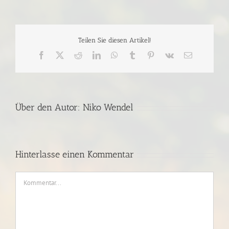
Teilen Sie diesen Artikel!
Facebook
X
Reddit
LinkedIn
WhatsApp
Tumblr
Pinterest
Vk
E-
Mail
Über den Autor:
Niko Wendel
Hinterlasse einen Kommentar
Kommentar